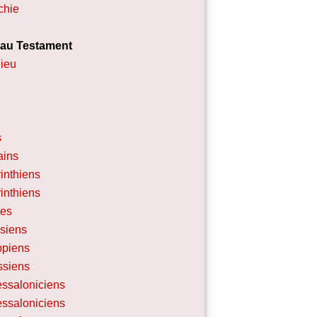
chie
au Testament
hieu
s
ins
inthiens
inthiens
tes
siens
ppiens
ssiens
essaloniciens
essaloniciens