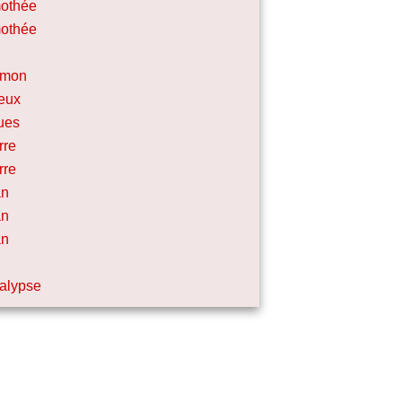
mothée
mothée
émon
eux
ues
rre
rre
an
an
an
alypse