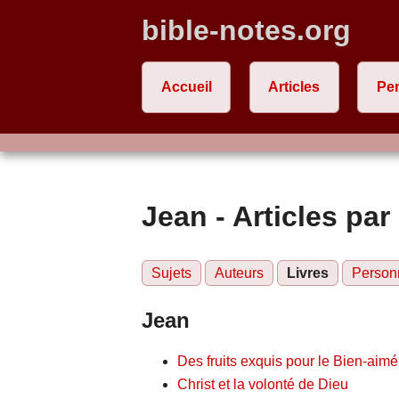
bible-notes.org
Accueil
Articles
Pe
Jean - Articles par 
Sujets
Auteurs
Livres
Person
Jean
Des fruits exquis pour le Bien-aimé
Christ et la volonté de Dieu