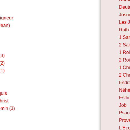
Deut
Josu
eigneur
Les 
 Jean)
Ruth
1 Sa
2 Sa
1 Ro
(3)
2 Ro
(2)
1 Ch
(1)
2 Ch
Esdr
Néhé
quis
Esth
rist
Job
emin (3)
Psa
Prov
L'Ecc