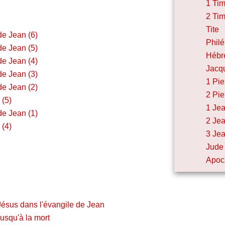
1 Ti
2 Ti
Tite
de Jean (6)
Phil
de Jean (5)
Hébr
de Jean (4)
Jacq
de Jean (3)
1 Pie
de Jean (2)
2 Pie
 (5)
1 Je
de Jean (1)
2 Je
 (4)
3 Je
Jude
Apoc
ésus dans l'évangile de Jean
usqu'à la mort