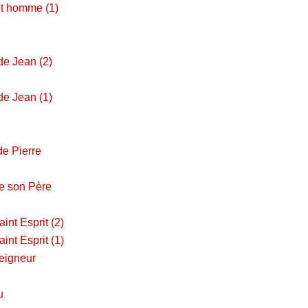
t homme (1)
de Jean (2)
de Jean (1)
de Pierre
de son Père
int Esprit (2)
int Esprit (1)
Seigneur
u