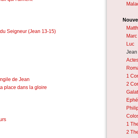
Mala
Nouve
Matt
du Seigneur (Jean 13-15)
Marc
Luc
Jean
Acte
Roma
1 Cor
angile de Jean
2 Cor
a place dans la gloire
Gala
Ephé
Phili
Colo
urs
1 Th
2 Th