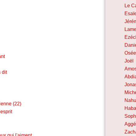
Le C
Esaï
Jéré
Lame
Ezéc
Dani
Osé
ant
Joël
Amo
 dit
Abdi
Jona
Mich
Nah
ienne (22)
Haba
esprit
Soph
Agg
Zach
ux qui l'aiment