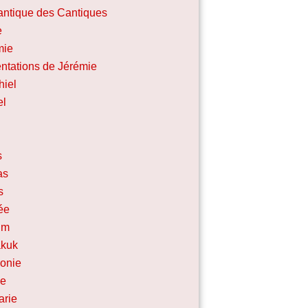
antique des Cantiques
e
mie
ntations de Jérémie
hiel
el
e
s
as
s
ée
um
kuk
onie
ée
arie