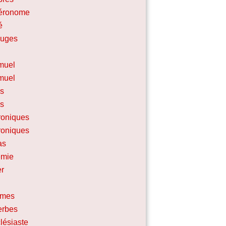
éronome
é
Juges
muel
muel
is
is
roniques
roniques
as
mie
er
umes
erbes
lésiaste