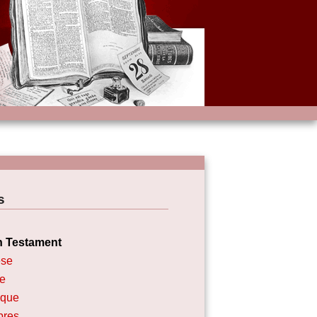
s
n Testament
se
e
ique
res