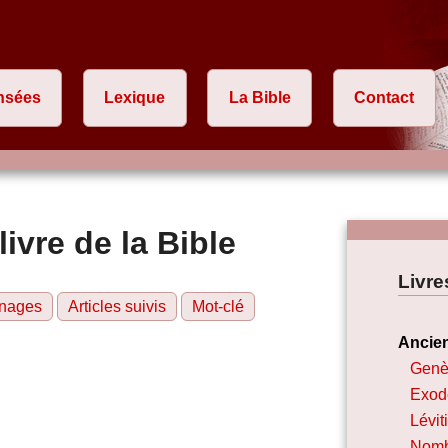
nsées
Lexique
La Bible
Contact
livre de la Bible
Livre
nages
Articles suivis
Mot-clé
Ancie
Genè
Exod
Lévit
Nomb