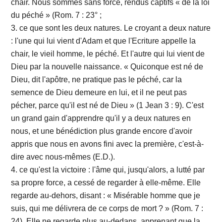
chair. Nous sommes sans force, rendus captifs « de la loi
du péché » (Rom. 7 : 23° ;
3. ce que sont les deux natures. Le croyant a deux nature
: l'une qui lui vient d'Adam et que l'Ecriture appelle la
chair, le vieil homme, le péché. Et l'autre qui lui vient de
Dieu par la nouvelle naissance. « Quiconque est né de
Dieu, dit l'apôtre, ne pratique pas le péché, car la
semence de Dieu demeure en lui, et il ne peut pas
pécher, parce qu'il est né de Dieu » (1 Jean 3 : 9). C'est
un grand gain d'apprendre qu'il y a deux natures en
nous, et une bénédiction plus grande encore d'avoir
appris que nous en avons fini avec la première, c'est-à-
dire avec nous-mêmes (E.D.).
4. ce qu'est la victoire : l'âme qui, jusqu'alors, a lutté par
sa propre force, a cessé de regarder à elle-même. Elle
regarde au-dehors, disant : « Misérable homme que je
suis, qui me délivrera de ce corps de mort ? » (Rom. 7 :
24). Elle ne regarde plus au-dedans, apprenant que la