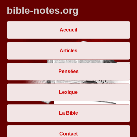
bible-notes.org
Accueil
Articles
Pensées
Lexique
La Bible
Contact