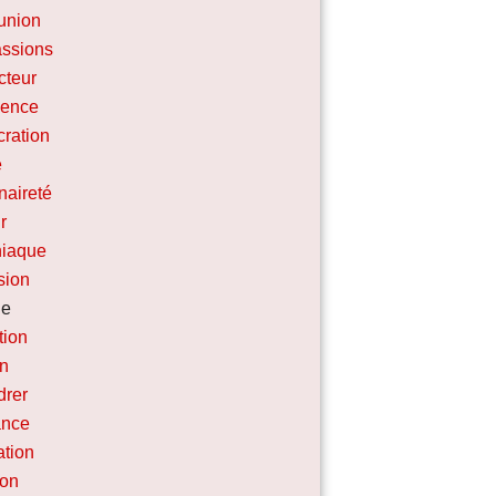
nion
ssions
cteur
ience
ration
e
aireté
r
iaque
sion
ne
tion
on
drer
ance
ation
ion