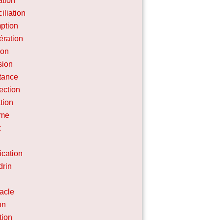
ation
iliation
ption
ration
ion
sion
tance
ection
tion
me
t
ication
rin
acle
on
tion