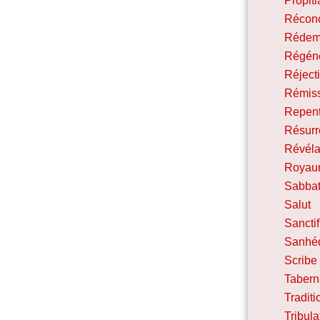
Propiti
Réconc
Rédem
Régéné
Réject
Rémis
Repen
Résurr
Révéla
Royau
Sabba
Salut
Sanctif
Sanhéd
Scribe
Tabern
Traditi
Tribula