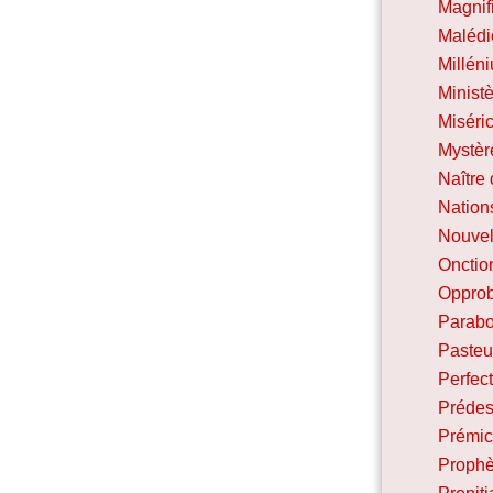
Magnif
Malédi
Millén
Minist
Miséri
Mystèr
Naître
Nation
Nouvel
Onctio
Oppro
Parabo
Pasteu
Perfec
Prédes
Prémi
Prophè