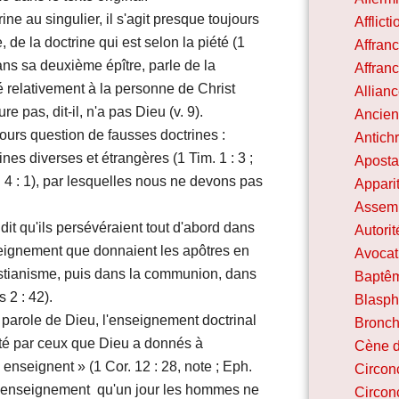
ne au singulier, il s'agit presque toujours
Afflicti
 de la doctrine qui est selon la piété (1
Affranc
 dans sa deuxième épître, parle de la
Affran
ité relativement à la personne de Christ
Allian
e pas, dit-il, n'a pas Dieu (v. 9).
Ancie
ujours question de fausses doctrines :
Antichr
ines diverses et étrangères (1 Tim. 1 : 3 ;
Aposta
 4 : 1), par lesquelles nous ne devons pas
Appari
Assem
dit qu'ils persévéraient tout d'abord dans
Autorit
nseignement que donnaient les apôtres en
Avocat
istianisme, puis dans la communion, dans
Baptê
 2 : 42).
Blasp
 parole de Dieu, l'enseignement doctrinal
Bronch
enté par ceux que Dieu a donnés à
Cène d
nseignent » (1 Cor. 12 : 28, note ; Eph.
Circon
in enseignement  qu'un jour les hommes ne
Circon