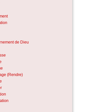
r
ment
tion
nement de Dieu
sse
e
ge
ge (Rendre)
ie
r
tion
cation