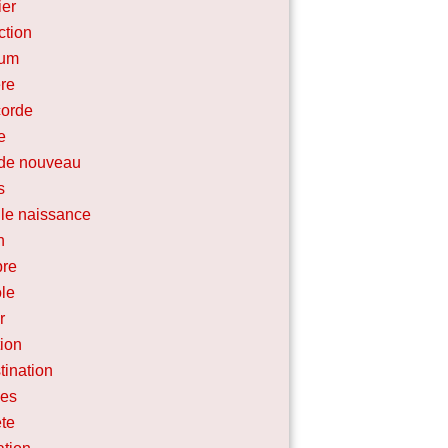
ier
ction
ium
ère
corde
e
 de nouveau
s
le naissance
n
bre
le
r
tion
tination
ces
te