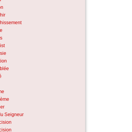
on
hir
chissement
ce
ns
ist
sie
tion
blée
é
me
hème
er
u Seigneur
cision
cision