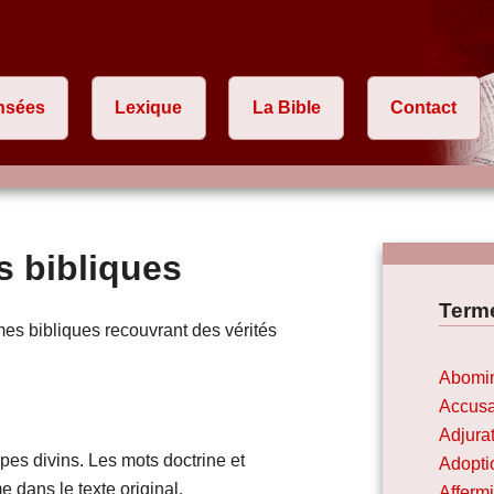
nsées
Lexique
La Bible
Contact
s bibliques
Terme
mes bibliques recouvrant des vérités
Abomin
Accusa
Adjura
pes divins. Les mots doctrine et
Adopti
dans le texte original.
Affermi