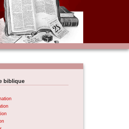
 biblique
ation
tion
tion
on
r