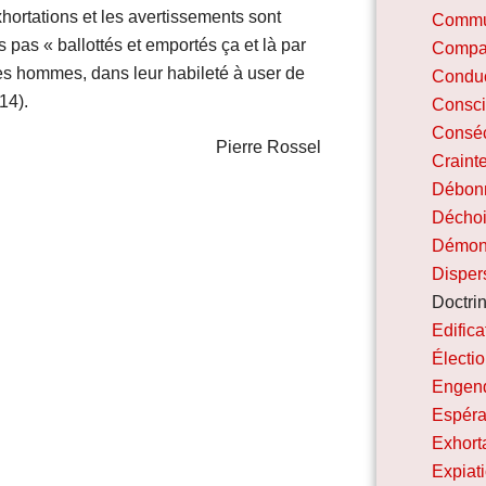
exhortations et les avertissements sont
Commu
pas « ballottés et emportés ça et là par
Compa
des hommes, dans leur habileté à user de
Condu
14).
Consc
Conséc
Pierre Rossel
Craint
Débonn
Déchoi
Démon
Disper
Doctri
Edifica
Électi
Engen
Espér
Exhort
Expiat