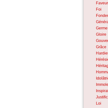
Faveu
Foi
Fonde
Généra
Germe
Gloire
Gouver
Grâce
Hardie
Hérési
Hérita
Homma
Idolâtr
Immole
Inspira
Justifi
Loi