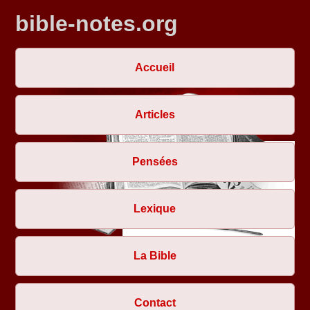
bible-notes.org
Accueil
Articles
Pensées
Lexique
La Bible
Contact