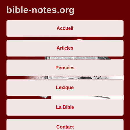
bible-notes.org
Accueil
Articles
Pensées
Lexique
La Bible
Contact