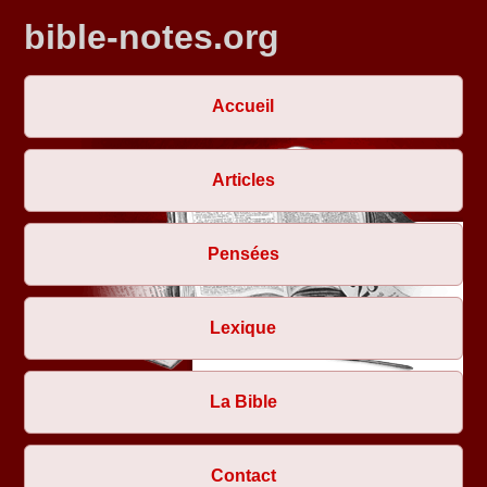
bible-notes.org
Accueil
Articles
Pensées
Lexique
La Bible
Contact