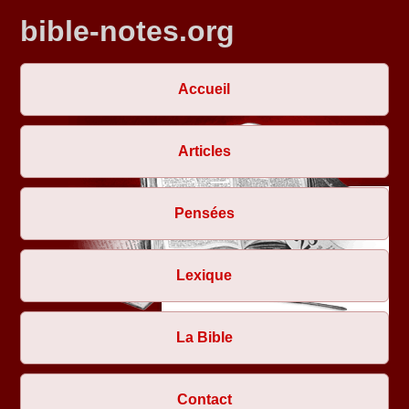
bible-notes.org
Accueil
Articles
Pensées
Lexique
La Bible
Contact