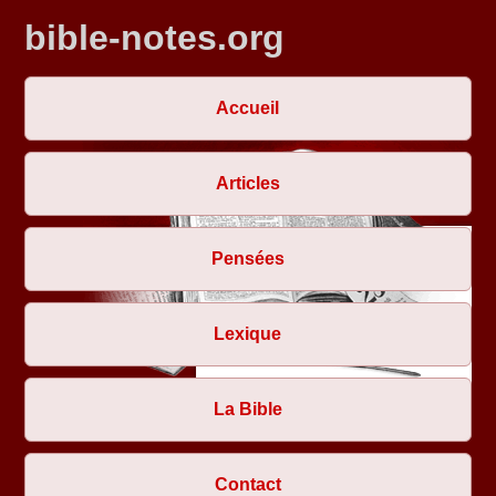
bible-notes.org
Accueil
Articles
Pensées
Lexique
La Bible
Contact