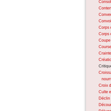
Consol
Conte
Conver
Convoi
Corps 
Corps 
Coupe
Course
Craint
Créati
Critiqu
Croissa
nourr
Croix d
Culte e
Déclin 
Décou