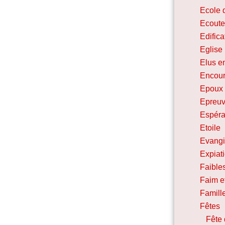
Ecole 
Ecoute
Edifica
Eglise
Elus e
Encou
Epoux 
Epreu
Espéra
Etoile
Evangi
Expiat
Faibles
Faim et
Famill
Fêtes
Fête 