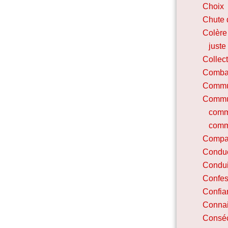
Choix
Chute 
Colère
juste
Collec
Combat
Commu
Commu
comm
comm
Compa
Condu
Condui
Confes
Confia
Connai
Conséc