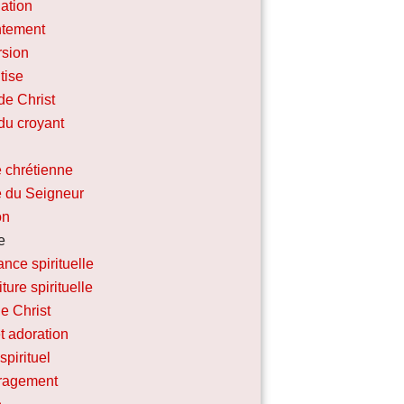
ation
ntement
sion
tise
de Christ
du croyant
 chrétienne
e du Seigneur
on
e
nce spirituelle
iture spirituelle
e Christ
t adoration
spirituel
ragement