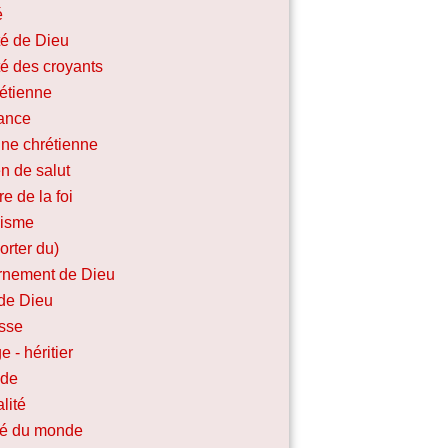
é
ité de Dieu
ité des croyants
rétienne
iance
ine chrétienne
n de salut
re de la foi
lisme
porter du)
nement de Dieu
de Dieu
sse
e - héritier
ide
lité
ité du monde