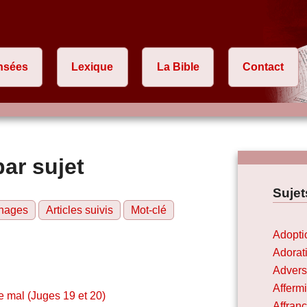
nsées
Lexique
La Bible
Contact
par sujet
Sujet
nages
Articles suivis
Mot-clé
Adopti
Adorat
Advers
Afferm
e mal (Juges 19 et 20)
Affran