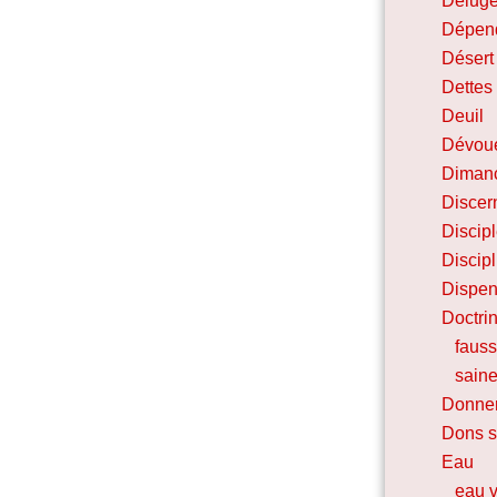
Délug
Dépen
Désert 
Dettes
Deuil
Dévou
Diman
Discer
Discip
Discip
Dispen
Doctri
faus
sain
Donne
Dons sp
Eau
eau v