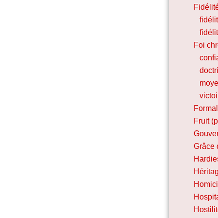
Fidélit
fidél
fidél
Foi ch
conf
doctr
moye
victoi
Forma
Fruit (
Gouver
Grâce 
Hardie
Héritag
Homic
Hospita
Hostil