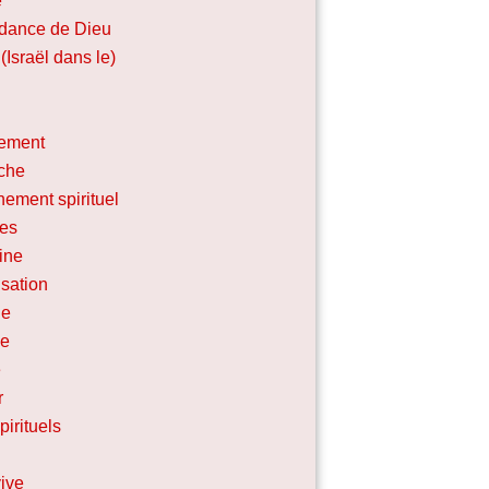
e
dance de Dieu
(Israël dans le)
ement
che
nement spirituel
les
line
sation
ne
se
e
r
irituels
ive