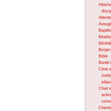
Attach
disci
Attent
Aveugl
Baptê
Béatit
Bénédi
Berger
Bible
Bonté 
Cène e
insti
pâqu
Chair e
activ
convo
Chemin