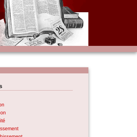
s
on
ion
ité
issement
chissement