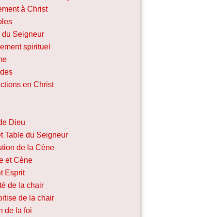
ement à Christ
ples
e du Seigneur
ement spirituel
me
udes
ctions en Christ
de Dieu
t Table du Seigneur
tution de la Cène
e et Cène
t Esprit
ité de la chair
itise de la chair
 de la foi