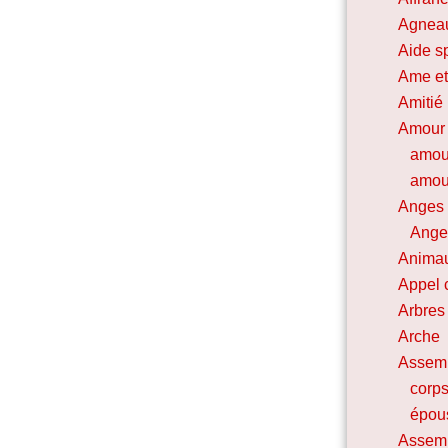
Agnea
Aide sp
Ame et
Amitié
Amour
amou
amour
Anges
Ange 
Animau
Appel 
Arbres 
Arche
Assem
corps
épou
Assemb