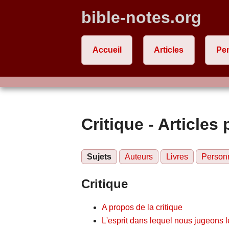
bible-notes.org
Accueil
Articles
Pe
Critique - Articles 
Sujets
Auteurs
Livres
Person
Critique
A propos de la critique
L'esprit dans lequel nous jugeons l