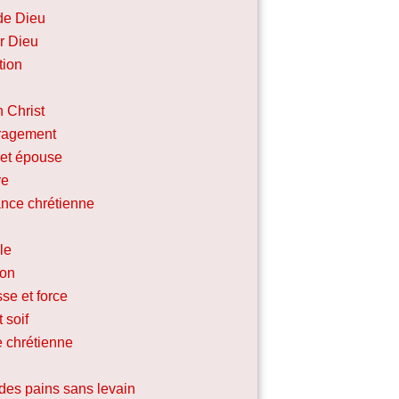
de Dieu
r Dieu
tion
n Christ
ragement
et épouse
ve
nce chrétienne
le
ion
se et force
 soif
e chrétienne
des pains sans levain