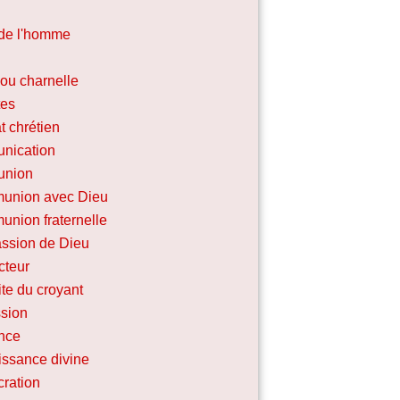
de l'homme
 ou charnelle
tes
 chrétien
nication
nion
union avec Dieu
union fraternelle
ssion de Dieu
cteur
te du croyant
sion
nce
ssance divine
ration