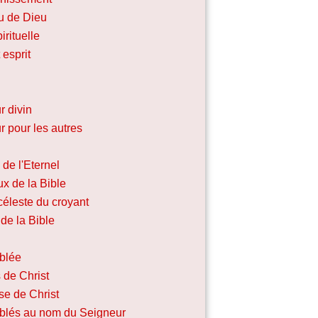
u de Dieu
irituelle
 esprit
r divin
 pour les autres
de l'Eternel
x de la Bible
céleste du croyant
de la Bible
blée
 de Christ
se de Christ
lés au nom du Seigneur