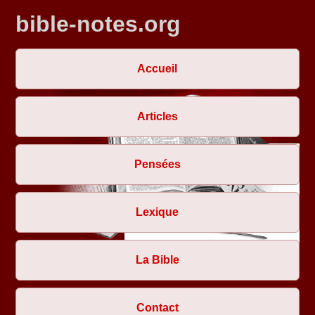
bible-notes.org
Accueil
Articles
Pensées
Lexique
La Bible
Contact