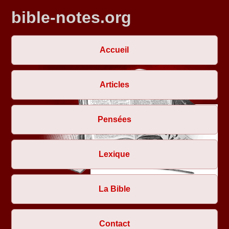
bible-notes.org
Accueil
Articles
Pensées
Lexique
La Bible
Contact