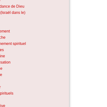
e
dance de Dieu
(Israël dans le)
ement
che
nement spirituel
les
line
sation
ne
se
e
r
irituels
ive