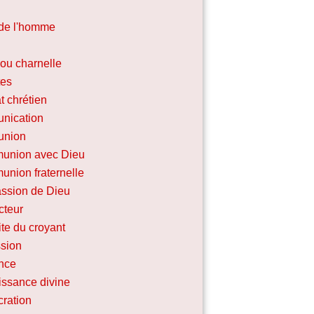
de l'homme
 ou charnelle
tes
 chrétien
nication
nion
union avec Dieu
union fraternelle
ssion de Dieu
cteur
te du croyant
sion
nce
ssance divine
ration