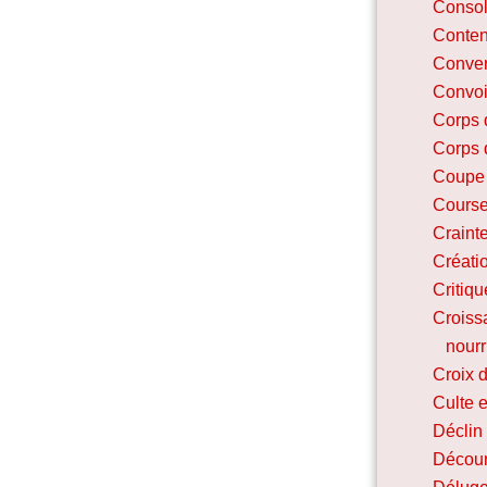
Consol
Conte
Conver
Convoi
Corps 
Corps 
Coupe
Course
Craint
Créati
Critiqu
Croissa
nourr
Croix d
Culte e
Déclin 
Décou