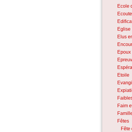
Ecole 
Ecoute
Edifica
Eglise
Elus e
Encou
Epoux 
Epreu
Espéra
Etoile
Evangi
Expiat
Faibles
Faim et
Famill
Fêtes
Fête 