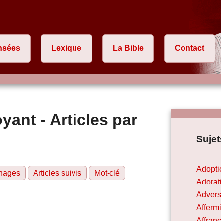
nsées
Lexique
La Bible
Contact
yant - Articles par
Sujet
Adopti
nages
Articles suivis
Mot-clé
Adorat
Advers
Afferm
Affran