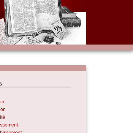
s
on
ion
ité
issement
chissement