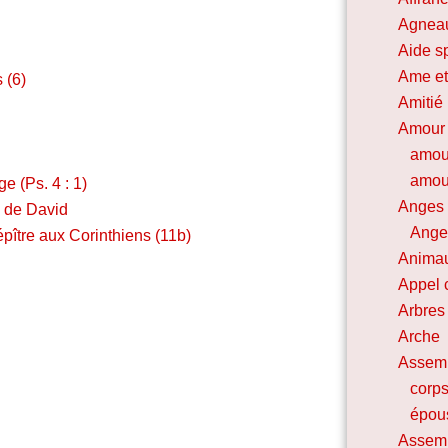
Agnea
Aide sp
Ame et
 (6)
Amitié
Amour
amou
amour
e (Ps. 4 : 1)
Anges
s de David
Ange 
pître aux Corinthiens (11b)
Animau
Appel 
Arbres 
Arche
Assem
corps
épou
Assemb