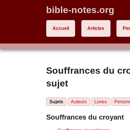
bible-notes.org
Accueil
Articles
Pe
Souffrances du cro
sujet
Sujets
Auteurs
Livres
Person
Souffrances du croyant