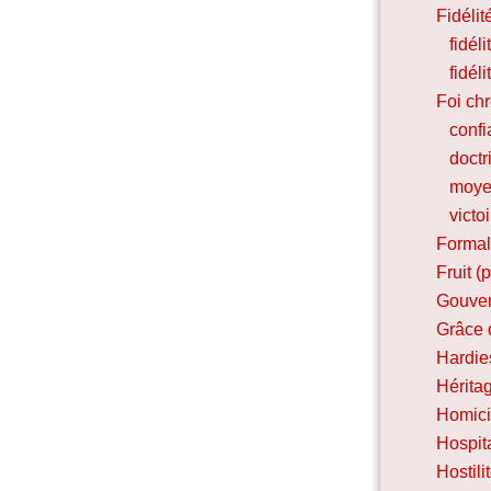
Fidélit
fidél
fidél
Foi ch
conf
doctr
moye
victoi
Forma
Fruit (
Gouver
Grâce 
Hardie
Héritag
Homic
Hospita
Hostil