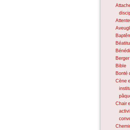
Attach
disci
Attent
Aveugl
Baptê
Béatit
Bénédi
Berger
Bible
Bonté 
Cène e
insti
pâqu
Chair e
activ
convo
Chemin