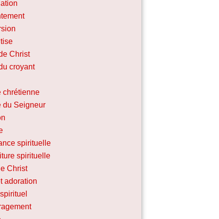
ation
ntement
sion
tise
de Christ
du croyant
 chrétienne
e du Seigneur
on
e
nce spirituelle
iture spirituelle
e Christ
t adoration
spirituel
ragement