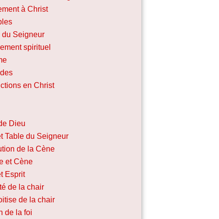
ement à Christ
ples
e du Seigneur
ement spirituel
me
udes
ctions en Christ
de Dieu
t Table du Seigneur
tution de la Cène
e et Cène
t Esprit
ité de la chair
itise de la chair
 de la foi