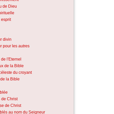
u de Dieu
irituelle
 esprit
r divin
 pour les autres
de l'Eternel
x de la Bible
céleste du croyant
de la Bible
blée
 de Christ
se de Christ
lés au nom du Seigneur