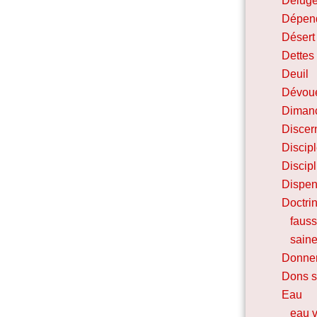
Délug
Dépen
Désert 
Dettes
Deuil
Dévou
Diman
Discer
Discip
Discip
Dispen
Doctri
faus
sain
Donne
Dons sp
Eau
eau v