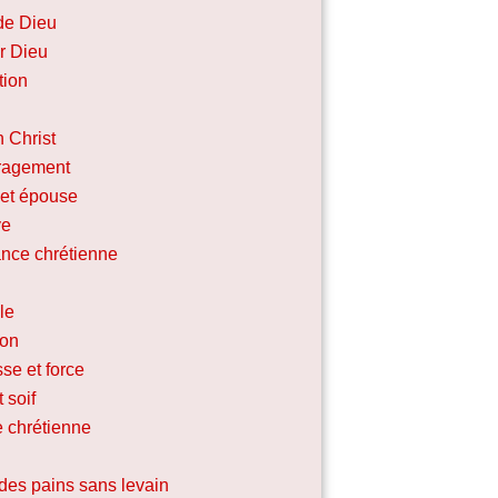
de Dieu
r Dieu
tion
n Christ
ragement
et épouse
ve
nce chrétienne
le
ion
se et force
 soif
e chrétienne
des pains sans levain