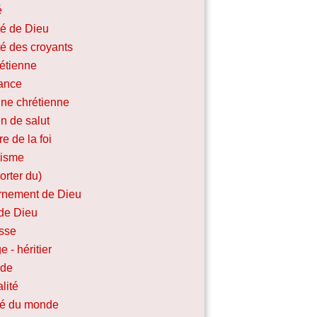
é
ité de Dieu
ité des croyants
rétienne
iance
ine chrétienne
n de salut
re de la foi
lisme
porter du)
nement de Dieu
de Dieu
sse
e - héritier
ide
lité
ité du monde