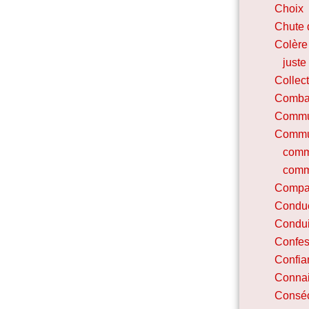
Choix
Chute 
Colère
juste
Collec
Combat
Commu
Commu
comm
comm
Compa
Condu
Condui
Confes
Confia
Connai
Conséc