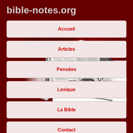
bible-notes.org
Accueil
Articles
Pensées
Lexique
La Bible
Contact