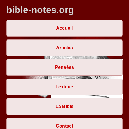
bible-notes.org
Accueil
Articles
Pensées
Lexique
La Bible
Contact