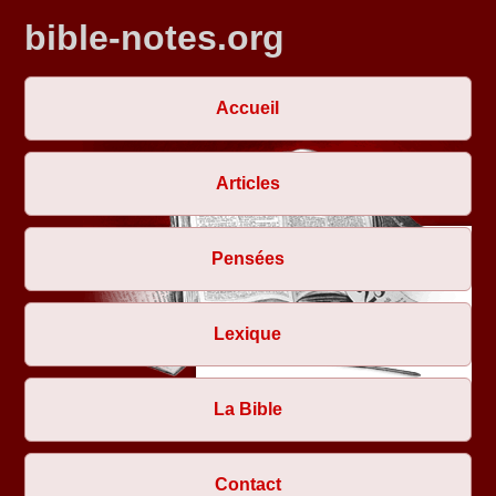
bible-notes.org
Accueil
Articles
Pensées
Lexique
La Bible
Contact