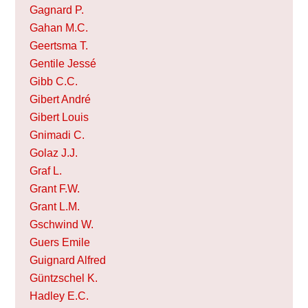
Gagnard P.
Gahan M.C.
Geertsma T.
Gentile Jessé
Gibb C.C.
Gibert André
Gibert Louis
Gnimadi C.
Golaz J.J.
Graf L.
Grant F.W.
Grant L.M.
Gschwind W.
Guers Emile
Guignard Alfred
Güntzschel K.
Hadley E.C.