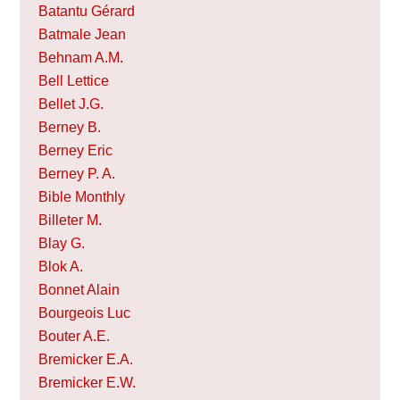
Batantu Gérard
Batmale Jean
Behnam A.M.
Bell Lettice
Bellet J.G.
Berney B.
Berney Eric
Berney P. A.
Bible Monthly
Billeter M.
Blay G.
Blok A.
Bonnet Alain
Bourgeois Luc
Bouter A.E.
Bremicker E.A.
Bremicker E.W.