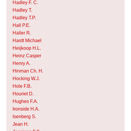
Hadley F. C.
Hadley T.
Hadley T.P.
Hall P.E.
Haller R.
Hardt Michael
Heijkoop H.L.
Heinz Casper
Henry A.
Hinman Ch. H.
Hocking W.J.
Hole F.B.
Houriet D.
Hughes F.A.
Ironside H.A.
Isenberg S.
Jean H.