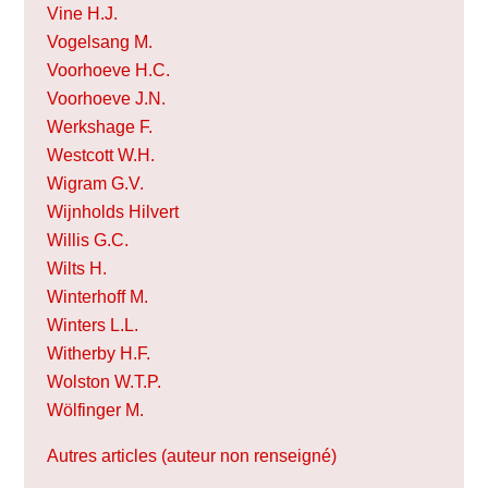
Vine H.J.
Vogelsang M.
Voorhoeve H.C.
Voorhoeve J.N.
Werkshage F.
Westcott W.H.
Wigram G.V.
Wijnholds Hilvert
Willis G.C.
Wilts H.
Winterhoff M.
Winters L.L.
Witherby H.F.
Wolston W.T.P.
Wölfinger M.
Autres articles (auteur non renseigné)