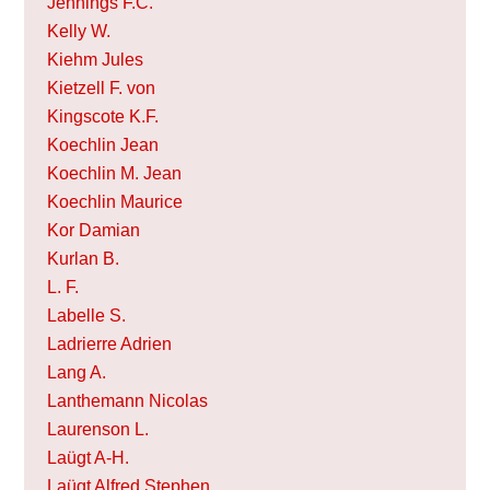
Jennings F.C.
Kelly W.
Kiehm Jules
Kietzell F. von
Kingscote K.F.
Koechlin Jean
Koechlin M. Jean
Koechlin Maurice
Kor Damian
Kurlan B.
L. F.
Labelle S.
Ladrierre Adrien
Lang A.
Lanthemann Nicolas
Laurenson L.
Laügt A-H.
Laügt Alfred Stephen