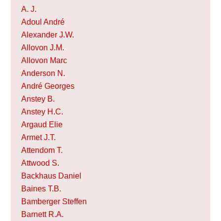
A. J.
Adoul André
Alexander J.W.
Allovon J.M.
Allovon Marc
Anderson N.
André Georges
Anstey B.
Anstey H.C.
Argaud Elie
Armet J.T.
Attendom T.
Attwood S.
Backhaus Daniel
Baines T.B.
Bamberger Steffen
Barnett R.A.