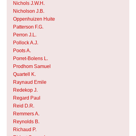
Nichols J.W.H.
Nicholson J.B.
Oppenhuizen Huite
Patterson F.G.
Perron J.L.
Pollock A.J.
Poots A.
Porret-Bolens L.
Prodhom Samuel
Quartell K.
Raynaud Emile
Redekop J.
Regard Paul
Reid D.R.
Remmers A.
Reynolds B.
Richaud P.