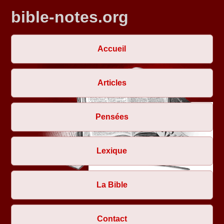
bible-notes.org
Accueil
Articles
Pensées
Lexique
La Bible
Contact