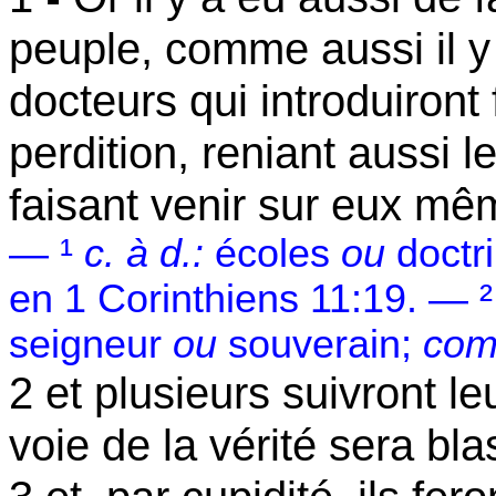
peuple, comme aussi il y
docteurs qui introduiront
perdition, reniant aussi l
faisant venir sur eux mê
— ¹
c. à
d.:
écoles
ou
doctr
en 1 Corinthiens 11:19. — ²
seigneur
ou
souverain;
co
2 et plusieurs suivront l
voie de la vérité sera b