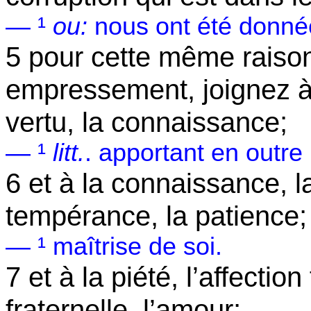
— ¹
ou:
nous ont été donné
5 pour cette même raison
empressement, joignez à vo
vertu, la connaissance;
— ¹
litt
.
.
apportant
en outre 
6 et à la connaissance, l
tempérance, la patience; e
— ¹ maîtrise de soi.
7 et à la piété, l’affection 
fraternelle, l’amour;