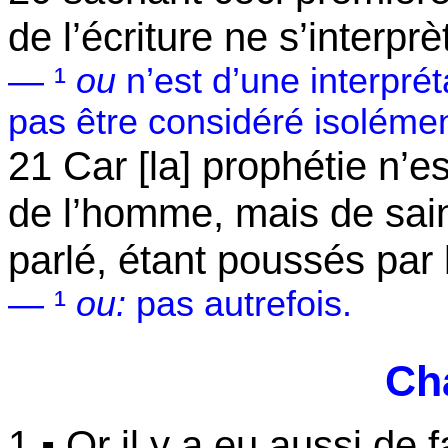
de l’écriture ne s’interpr
— ¹
ou
n’est d’une interprét
pas être considéré isolémen
21 Car [la] prophétie n’e
de l’homme, mais de sai
parlé, étant poussés par l
— ¹
ou:
pas autrefois.
Cha
1 ▪ Or il y a eu aussi de