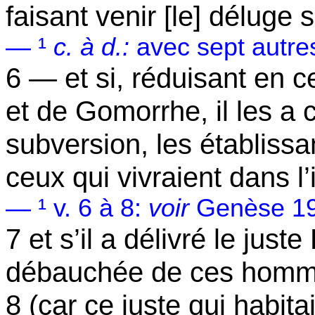
faisant venir [le] déluge
— ¹
c. à
d.:
avec sept autre
6 — et si, réduisant en 
et de Gomorrhe, il les a
subversion, les établiss
ceux qui vivraient dans l’
— ¹ v. 6 à 8:
voir
Genèse 19
7 et s’il a délivré le just
débauchée de ces homm
8 (car ce juste qui habita