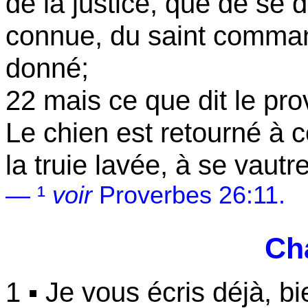
de la justice, que de se d
connue, du saint comman
donné;
22 mais ce que dit le prov
Le chien est retourné à c
la truie lavée, à se vautr
— ¹
voir
Proverbes 26:11.
Cha
1 ▪ Je vous écris déjà, b