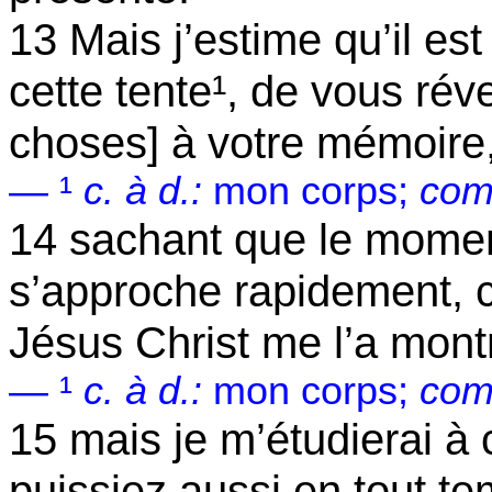
13 Mais j’estime qu’il est
cette tente¹, de vous réve
choses] à votre mémoire
— ¹
c. à
d.:
mon corps;
com
14 sachant que le momen
s’approche rapidement, 
Jésus Christ me l’a mont
— ¹
c. à
d.:
mon corps;
com
15 mais je m’étudierai à
puissiez aussi en tout t