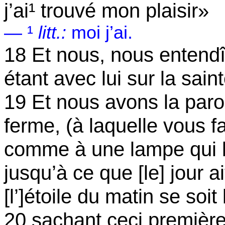
j’ai¹ trouvé mon plaisir»
— ¹
litt.:
moi j’ai.
18 Et nous, nous entendî
étant avec lui sur la sai
19 Et nous avons la paro
ferme, (à laquelle vous fa
comme à une lampe qui br
jusqu’à ce que [le] jour 
[l’
]étoile
du matin se soit
20 sachant ceci premièr